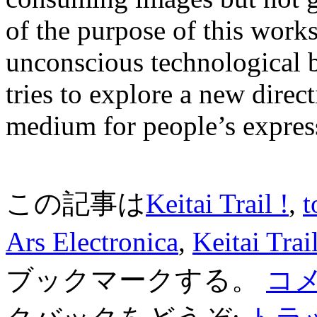
of the purpose of this work
unconscious technological bi
tries to explore a new direc
medium for people’s expres
この記事は
Keitai Trail !
,
t
Ars Electronica
,
Keitai Trail
ブックマークする。
コ