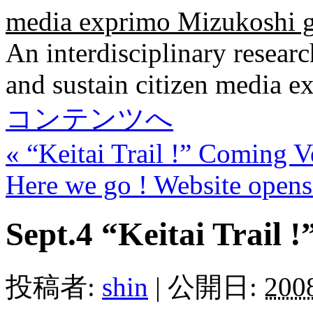
media exprimo Mizukoshi 
An interdisciplinary researc
and sustain citizen media e
コンテンツへ
«
“Keitai Trail !” Coming V
Here we go ! Website open
Sept.4 “Keitai Trail !”
投稿者:
shin
|
公開日:
200