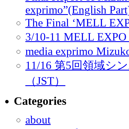
exprimo”(English Part
The Final ‘MELL EX
3/10-11 MELL E
media exprimo Mizuko
11/16 第5回領
（JST）
Categories
about