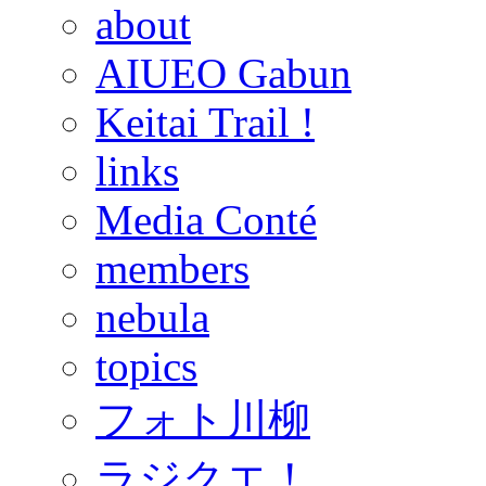
about
AIUEO Gabun
Keitai Trail !
links
Media Conté
members
nebula
topics
フォト川柳
ラジクエ！