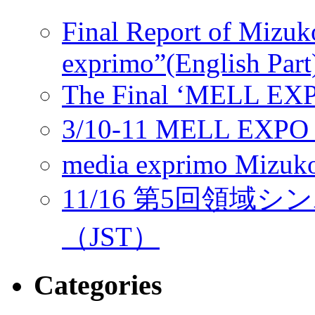
Final Report of Mizuk
exprimo”(English Part
The Final ‘MELL EX
3/10-11 MELL E
media exprimo Mizuko
11/16 第5回領
（JST）
Categories