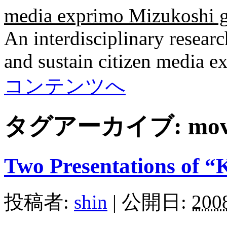
media exprimo Mizukoshi 
An interdisciplinary researc
and sustain citizen media e
コンテンツへ
タグアーカイブ:
mov
Two Presentations of “Ke
投稿者:
shin
|
公開日:
200